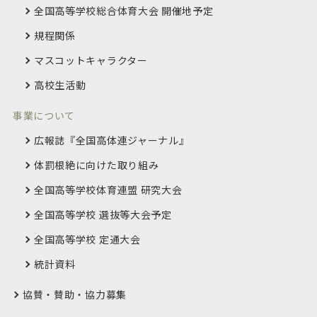
全国高等学校総合体育大会 開催地予定
規程関係
マスコットキャラクター
高校生活動
事業について
広報誌『全国高体連ジャーナル』
体罰根絶に向けた取り組み
全国高等学校体育連盟 研究大会
全国高等学校 選抜等大会予定
全国高等学校 定通大会
統計資料
協賛・賛助・協力募集