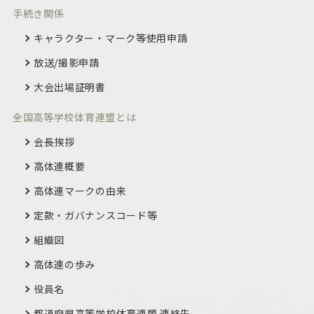
手続き関係
キャラクター・マーク等使用申請
放送/撮影申請
大会出場証明書
全国高等学校体育連盟とは
会長挨拶
高体連概要
高体連マークの由来
定款・ガバナンスコード等
組織図
高体連の歩み
役員名
都道府県高等学校体育連盟 連絡先