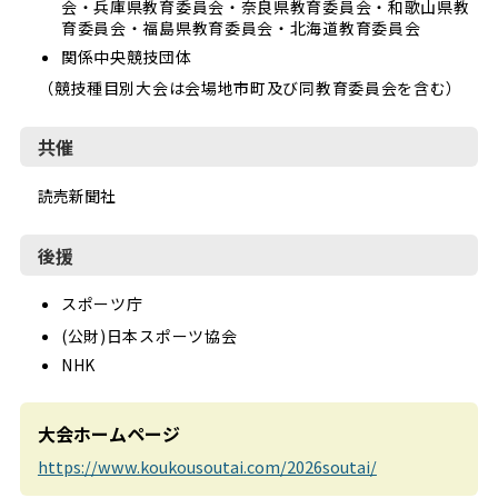
会・兵庫県教育委員会・奈良県教育委員会・和歌山県教
育委員会・福島県教育委員会・北海道教育委員会
関係中央競技団体
（競技種目別大会は会場地市町及び同教育委員会を含む）
共催
読売新聞社
後援
スポーツ庁
(公財)日本スポーツ協会
NHK
大会ホームページ
https://www.koukousoutai.com/2026soutai/