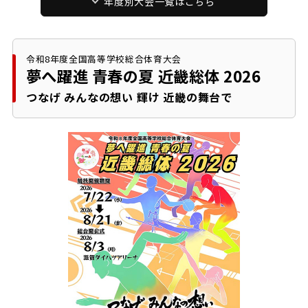
年度別大会一覧はこちら
令和8年度全国高等学校総合体育大会
夢へ躍進 青春の夏
近畿総体 2026
つなげ みんなの想い 輝け 近畿の舞台で