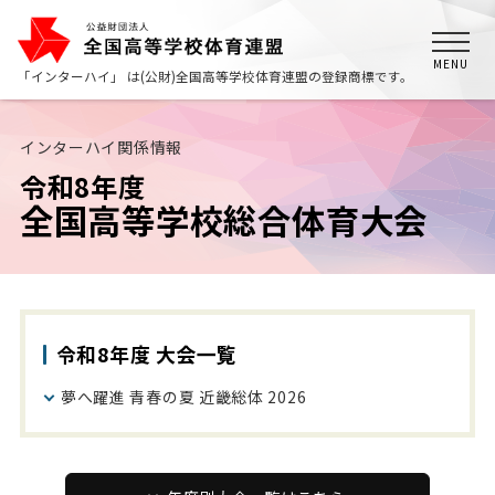
MENU
「インターハイ」 は(公財)全国高等学校体育連盟の登録商標です。
インターハイ関係情報
令和8年度
全国高等学校総合体育大会
令和8年度 大会一覧
夢へ躍進 青春の夏
近畿総体 2026