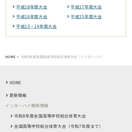
平成18年度大会
平成17年度大会
平成16年度大会
平成15年度大会
平成13・14年度大会
HOME
令和8年度全国高等学校総合体育大会（インターハイ）
HOME
更新情報
インターハイ関係情報
令和8年度全国高等学校総合体育大会
全国高等学校総合体育大会
（令和7年度まで）